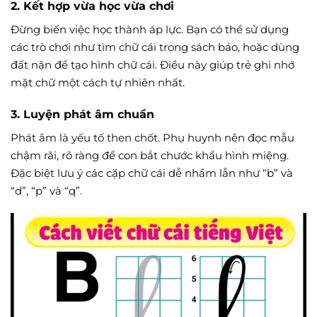
2. Kết hợp vừa học vừa chơi
Đừng biến việc học thành áp lực. Bạn có thể sử dụng
các trò chơi như tìm chữ cái trong sách báo, hoặc dùng
đất nặn để tạo hình chữ cái. Điều này giúp trẻ ghi nhớ
mặt chữ một cách tự nhiên nhất.
3. Luyện phát âm chuẩn
Phát âm là yếu tố then chốt. Phụ huynh nên đọc mẫu
chậm rãi, rõ ràng để con bắt chước khẩu hình miệng.
Đặc biệt lưu ý các cặp chữ cái dễ nhầm lẫn như “b” và
“d”, “p” và “q”.