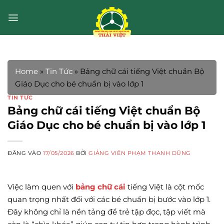
Bỏ
qua
nội
dung
Home
»
Tin Tức
»
Bảng chữ cái tiếng Việt chuẩn Bộ
Giáo Dục cho bé chuẩn bị vào lớp 1
TIN TỨC
Bảng chữ cái tiếng Việt chuẩn Bộ
Giáo Dục cho bé chuẩn bị vào lớp 1
ĐĂNG VÀO
17/05/2026
BỞI
GIẢNG VIÊN PHẠM THANH DŨNG
Việc làm quen với
bảng chữ cái
tiếng Việt là cột mốc
quan trọng nhất đối với các bé chuẩn bị bước vào lớp 1.
Đây không chỉ là nền tảng để trẻ tập đọc, tập viết mà