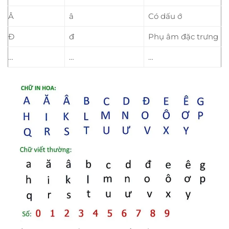
Â
â
Có dấu ớ
Đ
đ
Phụ âm đặc trưng
…
…
…