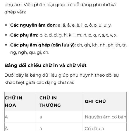
phụ âm. Việc phân loại giúp trẻ dễ dàng ghi nhớ và
ghép vần:
Các nguyên âm đơn:
a, ă, â, e, ê, i, o, ô, ơ, u, ư, y.
Các phụ âm:
b, c, d, đ, g, h, k, l, m, n, p, q, r, s, t, v, x.
Các phụ âm ghép (cần lưu ý):
ch, gh, kh, nh, ph, th, tr,
ng, ngh, qu, gi, ch.
Bảng đối chiếu chữ in và chữ viết
Dưới đây là bảng dữ liệu giúp phụ huynh theo dõi sự
khác biệt giữa các dạng chữ cái:
CHỮ IN
CHỮ IN
GHI CHÚ
HOA
THƯỜNG
A
a
Nguyên âm cơ bản
Ă
ă
Có dấu á