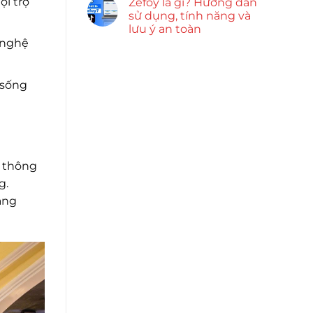
ội trợ
Zefoy là gì? Hướng dẫn
sử dụng, tính năng và
lưu ý an toàn
 nghệ
 sống
o thông
g.
ăng