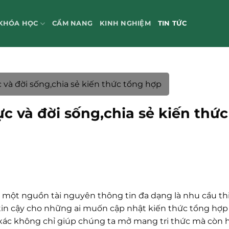
KHÓA HỌC
CẨM NANG
KINH NGHIỆM
TIN TỨC
và đời sống,chia sẻ kiến thức tổng hợp
c và đời sống,chia sẻ kiến thức
 một nguồn tài nguyên thông tin đa dạng là nhu cầu thi
tin cậy cho những ai muốn cập nhật kiến thức tổng hợp
h xác không chỉ giúp chúng ta mở mang tri thức mà còn h