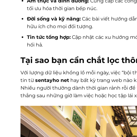
Ẩm thực và dinh dưỡng:
Cung cấp các công 
tối ưu hóa thời gian bếp núc.
Đời sống và kỹ năng:
Các bài viết hướng dẫ
hữu ích cho mọi đối tượng.
Tin tức tổng hợp:
Cập nhật các xu hướng mới
hối hả.
Tại sao bạn cần chắt lọc thô
Với lượng dữ liệu khổng lồ mỗi ngày, việc “bội 
tin từ
sentayho net
hay bất kỳ trang web nào kh
Nhiều người thường dành thời gian rảnh rỗi để
thẳng sau những giờ làm việc hoặc học tập lái x