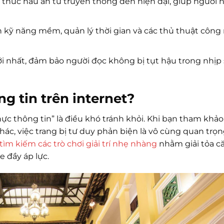
thức nấu ăn từ truyền thống đến hiện đại, giúp người n
n kỹ năng mềm, quản lý thời gian và các thủ thuật công
 nhất, đảm bảo người đọc không bị tụt hậu trong nhịp
ng tin trên internet?
thực thông tin” là điều khó tránh khỏi. Khi bạn tham khả
ác, việc trang bị tư duy phản biện là vô cùng quan trọn
tìm kiếm các trò chơi giải trí nhẹ nhàng
nhằm giải tỏa c
e đầy áp lực.