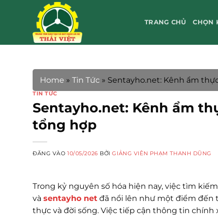
Bỏ
qua
TRANG CHỦ
CHỌN 
nội
dung
Home
»
Tin Tức
»
Sentayho.net: Kênh ẩm thực 
TIN TỨC
Sentayho.net: Kênh ẩm thự
tổng hợp
ĐĂNG VÀO
10/05/2026
BỞI
GIẢNG VIÊN PHẠM THANH DŨNG
Trong kỷ nguyên số hóa hiện nay, việc tìm kiếm
và
sentayho net
đã nổi lên như một điểm đến 
thực và đời sống. Việc tiếp cận thông tin chín