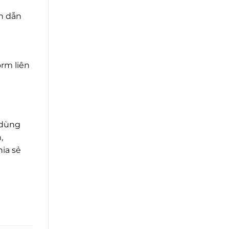
ch dẫn
orm liên
 dùng
,
ia sẻ