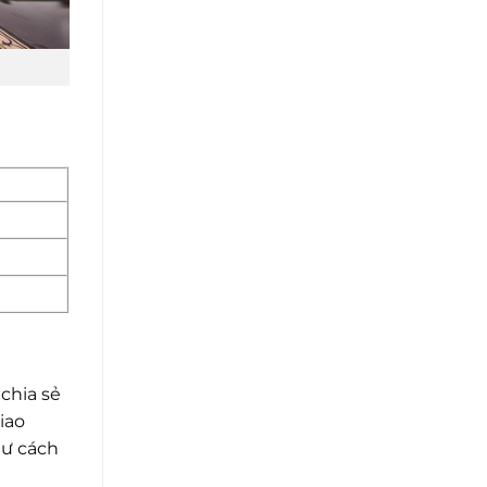
 chia sẻ
iao
hư cách