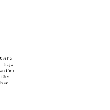
t
vì họ
 là tập
quan tâm
g tâm
h và